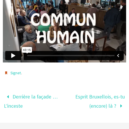
.
Signet
Derrière la façade …
Esprit Bruxellois, es-tu
L’inceste
(encore) là ?