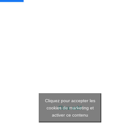
Cliquez pour accepter les
Clara asbl
cookies de marketing et
activer ce contenu