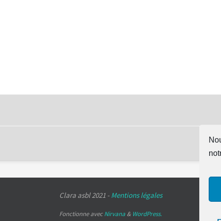
Nou
not
Clara asbl 2021 -
Mentions légales
Fonctionne avec
Nirvana
&
WordPress.