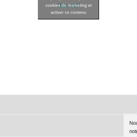
Clara asbl
cookies de marketing et
activer ce contenu
Nou
not