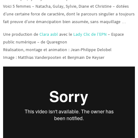
Voici 5 femmes – Natacha, Gulay, Sylvie, Diane et Christine – dotées
d’une certaine force de caractère, dont le parcours singulier a toujours
fait preuve d’une émancipation bien assumée, sans maquillage …
Une production de
Clara asbl
avec le
Lady Clic de l’EPN
– Espace
public numérique – de Quaregnon
Réalisation, montage et animation : Jean-Philippe Delobel
Image : Matthias Vanderpooten et Benjmain De Keyser